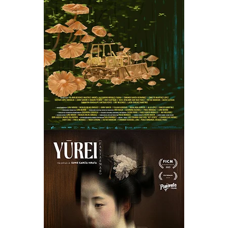
CHICHARRAS
YŪREI